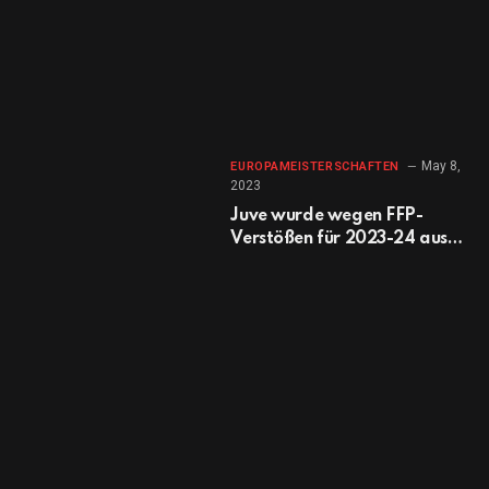
May 8,
EUROPAMEISTERSCHAFTEN
2023
Juve wurde wegen FFP-
Verstößen für 2023-24 aus
Europa ausgeschlossen;
Chelsea verhängte eine
Geldstrafe von 10 Millionen
Euro