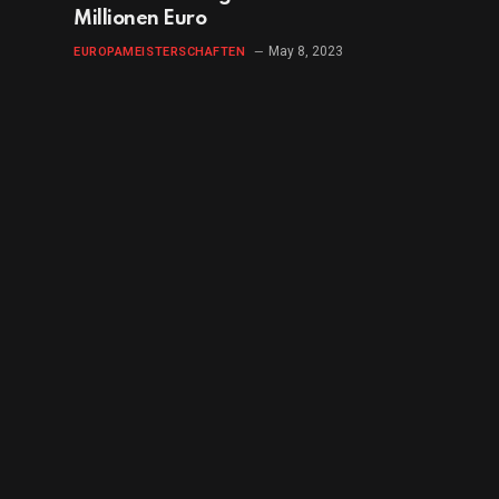
Millionen Euro
May 8, 2023
EUROPAMEISTERSCHAFTEN
Bringen Sie die Weltmeisterschaft zu Ihnen
nach Hause
June 28, 2023
LEICHTATHLETIK-MEISTERSCHAFTEN