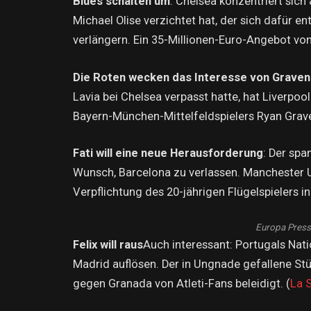
Blues schalten um
: Chelsea konzentriert sich
Michael Olise verzichtet hat, der sich dafür en
verlängern. Ein 35-Millionen-Euro-Angebot vo
Die Roten wecken das Interesse von Grave
Lavia bei Chelsea verpasst hatte, hat Liverpool
Bayern-München-Mittelfeldspielers Ryan Grave
Fati will eine neue Herausforderung
: Der spa
Wunsch, Barcelona zu verlassen. Manchester 
Verpflichtung des 20-jährigen Flügelspielers 
Europa Press 
Felix will raus
Auch interessant: Portugals Natio
Madrid auflösen. Der in Ungnade gefallene S
gegen Granada von Atleti-Fans beleidigt. (
La 