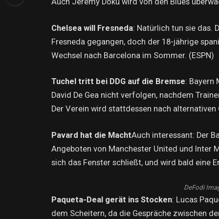
Auch Jeremy Doku wird von den Blues überwac
Chelsea will Fresneda
: Natürlich tun sie das
Fresneda gegangen, doch der 18-jährige span
Wechsel nach Barcelona im Sommer. (ESPN)
Tuchel tritt bei DDG auf die Bremse
: Bayern
David De Gea nicht verfolgen, nachdem Traine
Der Verein wird stattdessen nach alternativen
Pavard hat die Macht
Auch interessant: Der B
Angeboten von Manchester United und Inter Ma
sich das Fenster schließt, und wird bald eine 
DeFodi Imag
Paqueta-Deal gerät ins Stocken
: Lucas Paqu
dem Scheitern, da die Gespräche zwischen d