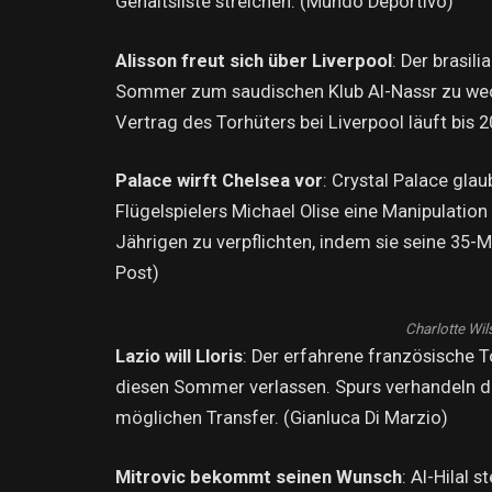
Gehaltsliste streichen. (Mundo Deportivo)
Alisson freut sich über Liverpool
: Der brasil
Sommer zum saudischen Klub Al-Nassr zu wech
Vertrag des Torhüters bei Liverpool läuft bis 
Palace wirft Chelsea vor
: Crystal Palace gla
Flügelspielers Michael Olise eine Manipulatio
Jährigen zu verpflichten, indem sie seine 35-M
Post)
Charlotte Wil
Lazio will Lloris
: Der erfahrene französische T
diesen Sommer verlassen. Spurs verhandeln de
möglichen Transfer. (Gianluca Di Marzio)
Mitrovic bekommt seinen Wunsch
: Al-Hilal 