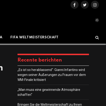
Facebook
Twitter
Instag
IA
FIFA WELTMEISTERSCHAFT
Recente berichten
m
„Es ist so herablassend“: Gianni Infantino wird
wegen seiner Äußerungen zu Frauen vor dem
WM-Finale kritisiert
„Man muss eine gewinnende Atmosphäre
schaffen“
Bringen Sie die Weltmeisterschaft zu Ihnen