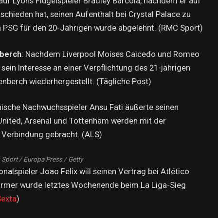
 auf Lyons Flügelspieler Bradley Barcola, nachdem er auf
tschieden hat, seinen Aufenthalt bei Crystal Palace zu
n PSG für den 20-Jährigen wurde abgelehnt. (RMC Sport)
nberch
: Nachdem Liverpool Moises Caicedo und Romeo
 sein Interesse an einer Verpflichtung des 21-jährigen
nberch wiederhergestellt. (Tägliche Post)
nische Nachwuchsspieler Ansu Fati äußerte seinen
United, Arsenal und Tottenham werden mit der
in Verbindung gebracht. (ALS)
Sport / Europa Press / Getty
nalspieler Joao Felix will seinen Vertrag bei Atlético
türmer wurde letztes Wochenende beim La Liga-Sieg
Sexta
)