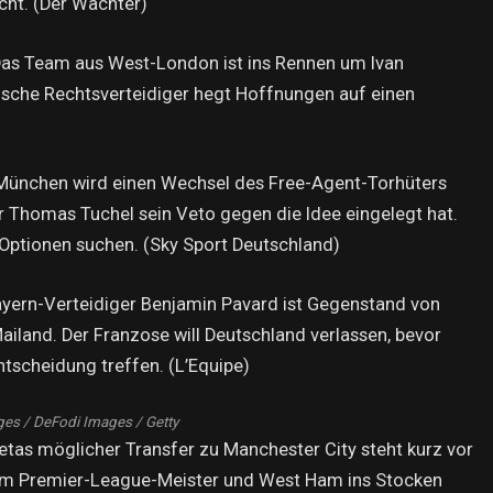
ht. (Der Wächter)
. Das Team aus West-London ist ins Rennen um Ivan
ische Rechtsverteidiger hegt Hoffnungen auf einen
 München wird einen Wechsel des Free-Agent-Torhüters
r Thomas Tuchel sein Veto gegen die Idee eingelegt hat.
 Optionen suchen. (Sky Sport Deutschland)
ayern-Verteidiger Benjamin Pavard ist Gegenstand von
iland. Der Franzose will Deutschland verlassen, bevor
Entscheidung treffen. (L’Equipe)
es / DeFodi Images / Getty
etas möglicher Transfer zu Manchester City steht kurz vor
em Premier-League-Meister und West Ham ins Stocken