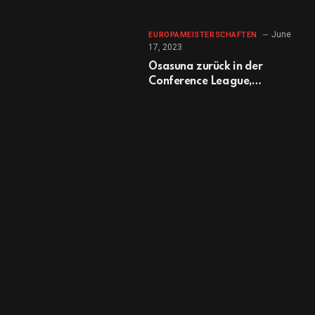
June
EUROPAMEISTERSCHAFTEN
17, 2023
Osasuna zurück in der
Conference League,
nachdem die UEFA die
Sperre aufgehoben hat