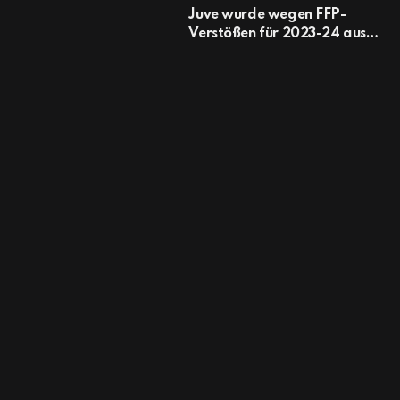
Juve wurde wegen FFP-
Verstößen für 2023-24 aus
Europa ausgeschlossen;
Chelsea verhängte eine
Geldstrafe von 10 Millionen
Euro