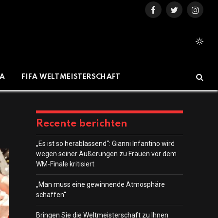
Facebook
Twitter
Instag
IA
FIFA WELTMEISTERSCHAFT
Recente berichten
„Es ist so herablassend“: Gianni Infantino wird
wegen seiner Äußerungen zu Frauen vor dem
WM-Finale kritisiert
„Man muss eine gewinnende Atmosphäre
schaffen“
Bringen Sie die Weltmeisterschaft zu Ihnen