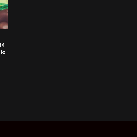
24
te