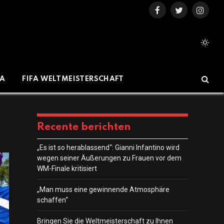
Facebook
Twitter
Instag
IA
FIFA WELTMEISTERSCHAFT
Recente berichten
„Es ist so herablassend“: Gianni Infantino wird
wegen seiner Äußerungen zu Frauen vor dem
WM-Finale kritisiert
„Man muss eine gewinnende Atmosphäre
schaffen“
Bringen Sie die Weltmeisterschaft zu Ihnen